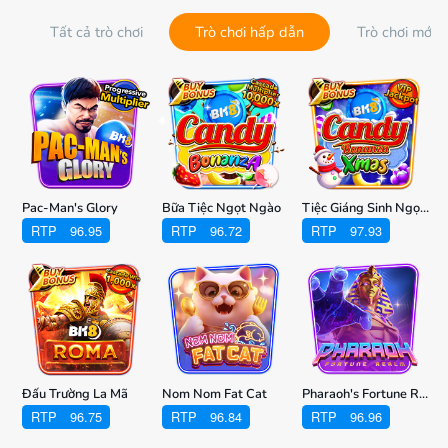
tất cả trò chơi
trò chơi hấp dẫn
trò chơi mới
Pac-Man's Glory
Bữa Tiệc Ngọt Ngào
Tiệc Giáng Sinh Ngọt Ngào
RTP
96.95
RTP
96.72
RTP
97.93
Đấu Trường La Mã
Nom Nom Fat Cat
Pharaoh's Fortune Realm
RTP
96.75
RTP
96.84
RTP
96.96