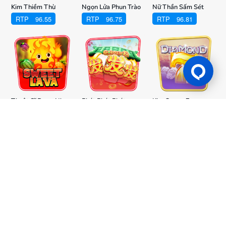
Kim Thiềm Thừ
Ngọn Lửa Phun Trào
Nữ Thần Sấm Sét
RTP
96.55
RTP
96.75
RTP
96.81
Thuật Sĩ Dung Nham
Phát Phát Phát
Kim Cương 7
RTP
96.77
RTP
96.95
RTP
96.74
Hổ Lão Đại 88
Chiến Tranh Vàng
Tài Xế Già
RTP
96.82
RTP
97.04
RTP
96.83