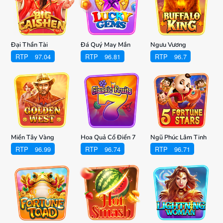
Đại Thần Tài
Đá Quý May Mắn
Ngưu Vương
RTP
97.04
RTP
96.81
RTP
96.7
Miền Tây Vàng
Hoa Quả Cổ Điển 7
Ngũ Phúc Lâm Tinh
RTP
96.99
RTP
96.74
RTP
96.71